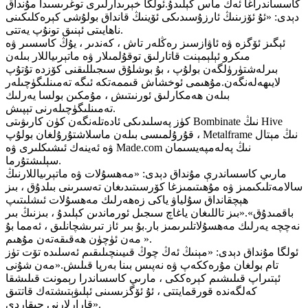
كاسساندراغا ئەڭ ماس كېلىدۇ.ئولگا خېرىدارلىرى توغرىسىدا مۇنداق
دېدى: «ئۇ ئۆزىنىڭ ئارزۇسىدىكى ئۆينىڭ قانداق بولۇشى كېرەكلىكىنى
ناھايىتى ئېنىق تونۇپ يەتتى.
ئېگىز ئۆگزە ۋە ئاۋازسىز رەڭلەر تاش ، كەندىر ، يۇڭ كاسسىر ۋە
مىكرو ئېلېمېنت قاتارلىق توقۇلمىلار ۋە ماتېرىياللار بىلەن
بىرلەشتۈرۈلگەن بولۇپ ، بۇ بوشلۇق سىجىللىقنى كۆزدە تۇتۇپ
لايىھەلەنگەن.مۇھىمى ئوخشاش قىممەتكە ئىگە تەمىنلىگۈچىلەر
بىلەن ھەمكارلىق ئورنىتىش ، مۇمكىن بولسا يەرلىك
تەمىنلىگۈچىلەرنى تېپىش.
كۈز پەسلىدىكى ئادەتلەنگەن كۈن كارىۋىتى Bombinate نىڭ Hive
قۇرۇلمىسى بىلەن ماسلاشتۇرۇلغان بولۇپ ، Metalframe نىڭ مېتال
ۋە ئەينەك ئىشىكلىرى ۋە Made.com نىڭ پەلەمپەيسىمان
سېلىشتۇرما.
مارىي كاسساندرې مۇنداق دېدى: «مەھسۇلات ۋە ماتېرىياللارنىڭ
سالامەتلىكىمىز ۋە مۇھىتىمىزغا كۆرسىتىدىغان تەسىرىنى بىلدۇق ، بىز
ھېچقانداق سۇلياۋ ياكى زەھەرلىك مەھسۇلات ئىشلىتىپ
باقمىدۇق».«بىز تاللىغان ياغاچ سىجىل ئورماندىن كېلىدۇ ، بىزنىڭ بىر
نەچچە يەرلىك مەھسۇلاتلىرىمىز بار.بۇ بىر ئاز تىرىشچانلىق ، ئەمما بۇ
مەن ئۈچۈن ھەقىقەتەن مۇھىم ».
ئولگا مۇنداق دېدى: «مېنىڭ ئەڭ چوڭ قىيىنچىلىقىم ئەسلىدە تۆت تۈز
تام بولغان مۇرەككەپ ۋە نەپىس بىنا بەرپا قىلىش.«مەن شۇنى
ئېتىراپ قىلىشىم كېرەككى ، مارىي كاسساندرا رېمونت قىلىشقا
كەلگەندە قورقمايتتى ، ئۇ ئۆگزىسىنى ئېلىۋېتىشتەك قاتتىق
قارارلارنى چىقاردى».