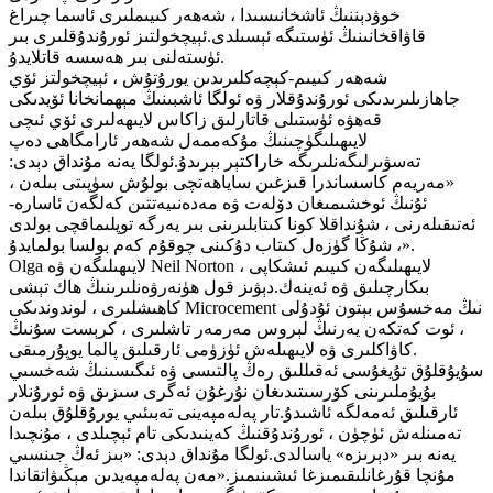
خوۋدېننىڭ ئاشخانىسىدا ، شەھەر كىيىملىرى ئاسما چىراغ
قاۋاقخانىنىڭ ئۈستىگە ئېسىلدى.ئېيچخولتىز ئورۇندۇقلىرى بىر
ئۈستەلنى بىر ھەسسە قاتلايدۇ.
شەھەر كىيىم-كېچەكلىرىدىن يورۇتۇش ، ئېيچخولتز ئۆي
جاھازىلىرىدىكى ئورۇندۇقلار ۋە ئولگا ئاشبىنىڭ مېھمانخانا ئۆيدىكى
قەھۋە ئۈستىلى قاتارلىق زاكاس لايىھەلىرى ئۆي ئىچى
لايىھىلىگۈچىنىڭ مۇكەممەل شەھەر ئارامگاھى دەپ
تەسۋىرلىگەنلىرىگە خاراكتېر بېرىدۇ.ئولگا يەنە مۇنداق دېدى:
«مەريەم كاسساندرا قىزغىن ساياھەتچى بولۇش سۈپىتى بىلەن ،
ئۇنىڭ ئوخشىمىغان دۆلەت ۋە مەدەنىيەتتىن كەلگەن ئاسارە-
ئەتىقىلەرنى ، شۇنداقلا كونا كىتابلىرىنى بىر يەرگە توپلىماقچى بولدى
، شۇڭا گۈزەل كىتاب دۇكىنى چوقۇم كەم بولسا بولمايدۇ».
Olga لايىھىلىگەن ۋە Neil Norton لايىھىلىگەن كىيىم ئىشكاپى ،
بىكارچىلىق ۋە ئەينەك.دېۋىز قول ھۈنەرۋەنلىرىنىڭ ھاك تېشى
كاھىشلىرى ، لوندوندىكى Microcement نىڭ مەخسۇس بېتون ئۇدۇلى
، ئوت كەتكەن يەرنىڭ لېروس مەرمەر تاشلىرى ، كرېست سۇنىڭ
كاۋاكلىرى ۋە لايىھىلەش ئۈزۈمى ئارقىلىق پالما يوپۇرمىقى.
سۇيۇقلۇق تۇيغۇسى ئەقىللىق رەڭ پالتىسى ۋە ئىگىسىنىڭ شەخسىي
بۇيۇملىرىنى كۆرسىتىدىغان نۇرغۇن ئەگرى سىزىق ۋە ئورۇنلار
ئارقىلىق ئەمەلگە ئاشىدۇ.تار پەلەمپەينى تەبىئىي يورۇقلۇق بىلەن
تەمىنلەش ئۈچۈن ، ئورۇندۇقنىڭ كەينىدىكى تام ئېچىلدى ، مۇنچىدا
يەنە بىر «دېرىزە» ياسالدى.ئولگا مۇنداق دېدى: «بىز ئەڭ جىنسىي
مۇنچا قۇرغانلىقىمىزغا ئىشىنىمىز.«مەن پەلەمپەيدىن مېڭىۋاتقاندا