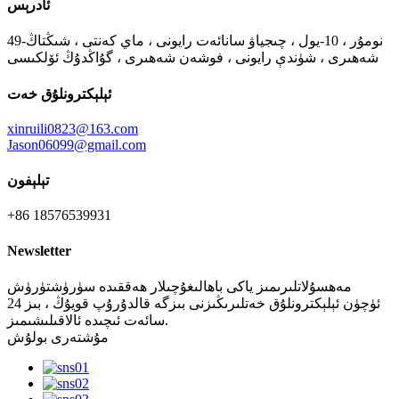
ئادرېس
49-نومۇر ، 10-يول ، چىجياۋ سانائەت رايونى ، ماي كەنتى ، شىڭتاڭ
شەھىرى ، شۈندې رايونى ، فوشەن شەھىرى ، گۇاڭدۇڭ ئۆلكىسى
ئېلېكترونلۇق خەت
xinruili0823@163.com
Jason06099@gmail.com
تېلېفون
+86 18576539931
Newsletter
مەھسۇلاتلىرىمىز ياكى باھالىغۇچىلار ھەققىدە سۈرۈشتۈرۈش
ئۈچۈن ئېلېكترونلۇق خەتلىرىڭىزنى بىزگە قالدۇرۇپ قويۇڭ ، بىز 24
سائەت ئىچىدە ئالاقىلىشىمىز.
مۇشتەرى بولۇش