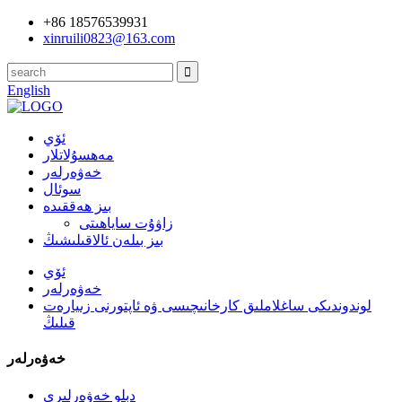
+86 18576539931
xinruili0823@163.com
English
ئۆي
مەھسۇلاتلار
خەۋەرلەر
سوئال
بىز ھەققىدە
زاۋۇت ساياھىتى
بىز بىلەن ئالاقىلىشىڭ
ئۆي
خەۋەرلەر
لوندوندىكى ساغلاملىق كارخانىچىسى ۋە ئاپتورنى زىيارەت
قىلىڭ
خەۋەرلەر
دېلو خەۋەرلىرى