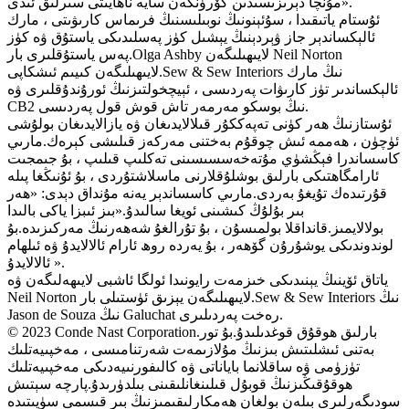
مۇنچا دېرىزىسىدىن كۆرۈنگەن سايە ناھايىتى سىرلىق ئىدى».
ئۇستام ياتىقىدا ، سۇئېنونىڭ نوبىلىسنىڭ فرىماس كارىۋىتى ، مارك
ئالېكساندېر جاز ۋېردېنىڭ يېشىل كۈز پەسلىدىكى ياستۇق ۋە كۈز
پەس ياستۇقلىرى بار.Olga Ashby لايىھىلىگەن Neil Norton
لايىھىلىگەن كىيىم ئىشكاپى.Sew & Sew Interiors نىڭ مارك
ئالېكساندىر تۈز كارىۋات پەردىسى ، ئېيچخولتىزنىڭ ئورۇندۇقلىرى ۋە
CB2 نىڭ بوسكو مەرمەر تاش قوش قول پەردىسى.
ئۇستازنىڭ ھەر كۈنى تەپەككۇر قىلالايدىغان ۋە يازالايدىغان بولۇشى
ئۈچۈن ، ھەممە ئىش چوقۇم بەختنى مەركەز قىلىشى كېرەك.مارىي
كاسساندرا فېڭشۈي مۇتەخەسسىسىنى تەكلىپ قىلىپ ، بۇ جىمجىت
ئارامگاھتىكى بارلىق بوشلۇقلارنى ماسلاشتۇردى ، بۇ ئۇنىڭغا پىلە
قۇرتىدەك تۇيغۇ بەردى.مارىي كاسساندېر يەنە مۇنداق دېدى: «ھەر
بىر بۇلۇڭ كىشىنى ئويغا سالىدۇ.«بىز ئىبزا ياكى بالىدا
بولالايمىز.قانداقلا بولمىسۇن ، بۇ تۇرالغۇ شەھەرنىڭ مەركىزىدە.بۇ
لوندوندىكى يوشۇرۇن گۆھەر ، بۇ يەردە روھ ئارام ئالالايدۇ ۋە ئىلھام
ئالالايدۇ ».
ياتاق ئۆينىڭ يېنىدىكى خىزمەت رايونىدا ئولگا ئاشبى لايىھەلىگەن ۋە
Neil Norton لايىھىلىگەن يېزىق ئۈستىلى بار.Sew & Sew Interiors نىڭ
Jason de Souza نىڭ Galuchat رەخت پەردىلىرى.
© 2023 Conde Nast Corporation.بارلىق ھوقۇق قوغدىلىدۇ.بۇ تور
بەتنى ئىشلىتىش بىزنىڭ مۇلازىمەت شەرتنامىسى ، مەخپىيەتلىك
تۈزۈمى ۋە ساقلانما باياناتى ۋە كالىفورنىيەدىكى مەخپىيەتلىك
ھوقۇقىڭىزنىڭ قوبۇل قىلىنغانلىقىنى بىلدۈرىدۇ.پارچە سېتىش
سودىگەرلىرى بىلەن بولغان ھەمكارلىقىمىزنىڭ بىر قىسمى سۈپىتىدە