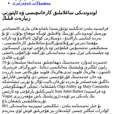
مەھسۇلات خەۋەرلىرى
لوندوندىكى ساغلاملىق كارخانىچىسى ۋە ئاپتورنى
زىيارەت قىلىڭ
فرانسىيە بىلەن ئەنگىلىيە ئوتتۇرىسىدا ياشايدىغان مارى-كاسساندېر
بورسېل لوندوندىكى ئۆزىنىڭ ۋاقىتلىق ئۆيىگە موھتاج بولۇپ ، ئۇ بۇ
يەردە كىتابىنى يازالايدۇ ، دوستلارنى كۆڭۈل ئاچالايدۇ ۋە ئازادە
مۇھىتتا دەرس ئورۇنلاشتۇرالايدۇ.ساغلاملىق كارخانىچىسى ،
سىجىللىقنى تەشەببۇس قىلغۇچى ۋە يازغۇچى لوندون كېنسىڭتون
ۋە چېلسىدىكى ئېرل سوت مەيدانىدىكى ئۆزگىچە تۇرالغۇنى ياخشى
كۆرۈپ قالدى.
19-ئەسىردە ئېدۋارد جەمەتىنىڭ دېھقانچىلىق مەيدانىغا سېلىنغان بۇ
رايون ئىلگىرى ۋېلىشنىڭ مەلىكىسى دىئاننا ، خوروگراف فرېدېرىك
ئاشتون ، ھالرەڭ فلويىد ئىدى.ھالرەڭ فلويىد مۇزىكانتى سىد باررېت
ۋە خان جەمەتىنىڭ قۇرغۇچىسى نىنېتتې دې ۋالوئىس قاتارلىق
داڭلىق شەخسلەر بۇ يەردە تۇرغان.بالېت.ئۇلار بۇ تۈرنى ئىشلەشكە
باشلىغاندا ، ئىچكى لايىھىلىگۈچىلەر Olga Ashby ۋە Mary Cassandra
ئامېرىكىلىق يازغۇچى ۋە ئارتىس Joan Juliet Barker (ۋە فرانسىيە
Vogue ژورنىلىنىڭ باش مۇھەررىرى) نىڭ ياندىكى بىر ئۆيدە
تۇرىدىغانلىقىنى بايقىغان.باغ.
بۇ خىل نەسەبنامە بىلەن ، ئىككىنچى ئىمپېرىيە بىناسىدىكى 861
كۋادرات ئىنگلىز چىسى كېلىدىغان بىر ھۇجرىلىق قوش ئۆي مەريەم