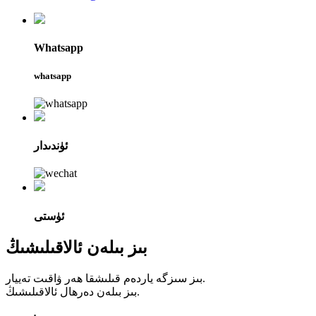
Whatsapp
whatsapp
ئۈندىدار
ئۈستى
بىز بىلەن ئالاقىلىشىڭ
بىز سىزگە ياردەم قىلىشقا ھەر ۋاقىت تەييار.
بىز بىلەن دەرھال ئالاقىلىشىڭ.