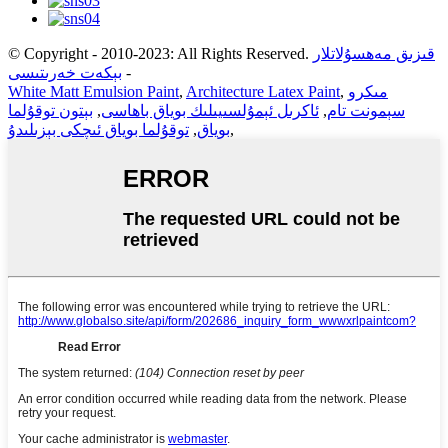
قىزىق مەھسۇلاتلار
© Copyright - 2010-2023: All Rights Reserved.
-
بېكەت خەرىتىسى
مىكرو
,
Architecture Latex Paint
,
White Matt Emulsion Paint
سېمونت تام
,
ئاكرىل ئېمۇلسىيىلىك بوياق باھاسى
,
بېتون توقۇلما
,
بوياق
,
توقۇلما بوياق ئىچكى بېزىلىدۇ