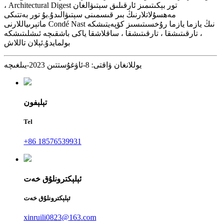
، Architectural Digest تور بېكىتىمىز ئارقىلىق سېتىۋالغان
مەھسۇلاتلارنىڭ بىر قىسمىنى سېتىۋالىدۇ.بۇ تور بەتتىكى
ماتېرىياللارنى Condé Nast نىڭ يازما يازما رۇخسىتىسىز كۆپەيتىشكە
، تارقىتىشقا ، تارقىتىشقا ، ساقلاشقا ياكى باشقىچە ئىشلىتىشكە
بولمايدۇ.ئېلان تاللاش
يوللانغان ۋاقتى: 8-ئاۋغۇستتىن 2023-يىلغىچە
تېلېفون
Tel
+86 18576539931
ئېلېكترونلۇق خەت
ئېلېكترونلۇق خەت
xinruili0823@163.com